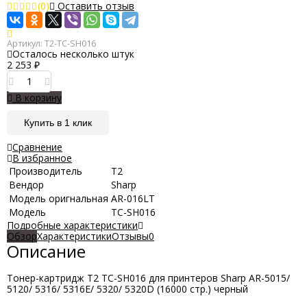
(0)
Оставить отзыв
Артикул:
T2-TC-SH016
Осталось несколько штук
2 253
₽
В корзину
Купить в 1 клик
Сравнение
В избранное
Производитель
Т2
Вендор
Sharp
Модель оригнальная
AR-016LT
Модель
TC-SH016
Подробные характеристики
Обзор
Характеристики
Отзывы
0
Описание
Тонер-картридж T2 TC-SH016 для принтеров Sharp AR-5015/
5120/ 5316/ 5316E/ 5320/ 5320D (16000 стр.) черный