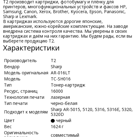
T2 производит картриджи, фотобумагу и плёнку для
принтеров, многофункциональных устройств и факсов HP,
Samsung, Canon, Xerox, Brother, Kyocera, Epson, Panasonic,
Sharp и Lexmark.
В картриджах используются дорогие японские,
американские, южно-корейские комплектующие. На заводе
внедрена система контроля качества. Мы уверены в своих
картриджах и даём на них гарантию. Мы будем рады, если вы
выберете продукцию Т2.
Характеристики
Производитель
Т2
Вендор
Sharp
Модель оригнальная
AR-016LT
Модель
TC-SH016
Тип
Тонер-картридж
Ресурс, страниц
16000
Технология печати
лазерная
Тип печати
черно-белая
Sharp AR-5015, 5120, 5316, 5316E, 5320,
Подходит к моделям
5320D
Цвет
черный
Вес
1624 г
Оригинальность
совместимый