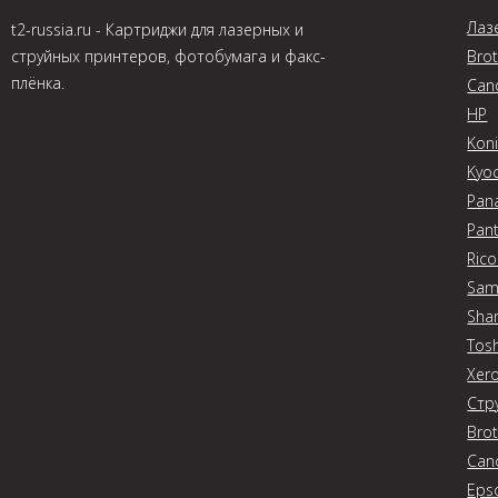
Лаз
t2-russia.ru - Картриджи для лазерных и
струйных принтеров, фотобумага и факс-
Bro
плёнка.
Can
HP
Koni
Kyo
Pan
Pan
Ric
Sam
Sha
Tos
Xer
Стр
Bro
Can
Eps