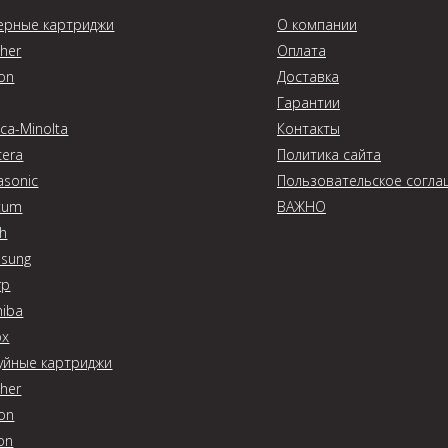
ерные картриджи
О компании
ther
Оплата
on
Доставка
Гарантии
ca-Minolta
Контакты
cera
Политика сайта
asonic
Пользовательское согла
tum
ВАЖНО
oh
sung
rp
hiba
ox
уйные картриджи
ther
on
on