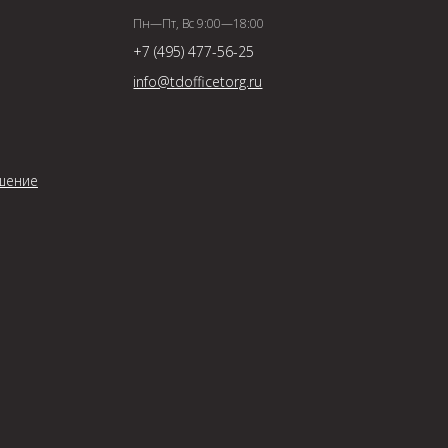
Пн—Пт, Вс 9:00—18:00
+7 (495) 477-56-25
info@tdofficetorg.ru
шение