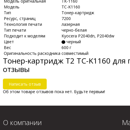
Модель оригнальная
TK-1160
Модель
TC-K1160
Тип
Тонер-картридж
Ресурс, страниц
7200
Технология печати
лазерная
Тип печати
черно-белая
Подходит к моделям
Kyocera P2040dn, P2040dw
Цвет
черный
Вес
600 г
Оригинальность расходника
совместимый
Тонер-картридж T2 TC-K1160 для п
отзывы
Написать отзыв
Об этом товаре отзывов пока нет. Будьте первым!
О компании
Ма