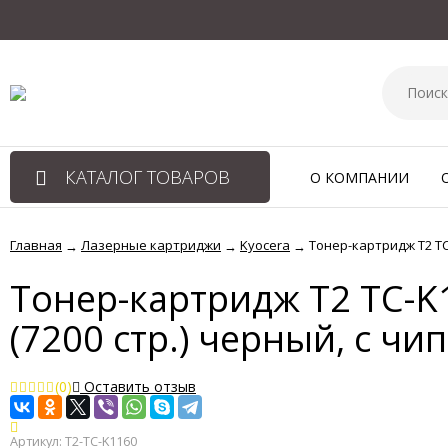
КАТАЛОГ ТОВАРОВ
О КОМПАНИИ
Главная
Лазерные картриджи
Kyocera
Тонер-картридж T2 TC
→
→
→
Тонер-картридж T2 TC-K
(7200 стр.) черный, с чи
(0)
Оставить отзыв
Артикул:
T2-TC-K1160