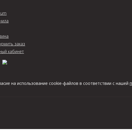
tum
нила
зина
рмить заказ
ный кабинет
ласие на использование cookie-файлов в соответствии с нашей
п