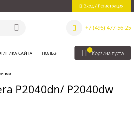
/
Вход
Регистрация
+7 (495) 477-56-25
0
Корзина пуста
ЛИТИКА САЙТА
ПОЛЬЗОВАТЕЛЬСКОЕ СОГЛАШЕНИЕ
ВА
 чипом
era P2040dn/ P2040dw