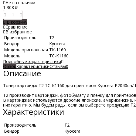
Нет в наличии
1 308
₽
В корзину
Сравнение
В избранное
Производитель
Т2
Вендор
Kyocera
Модель оригнальная
TK-1160
Модель
TC-K1160
Подробные характеристики
Обзор
Характеристики
Отзывы
0
Описание
Тонер-картридж T2 TC-K1160 для принтеров Kyocera P2040dn/ P
T2 производит картриджи, фотобумагу и плёнку для принтеров, 
В картриджах используются дорогие японские, американские, 
них гарантию. Мы будем рады, если вы выберете продукцию Т2
Характеристики
Производитель
Т2
Вендор
Kyocera