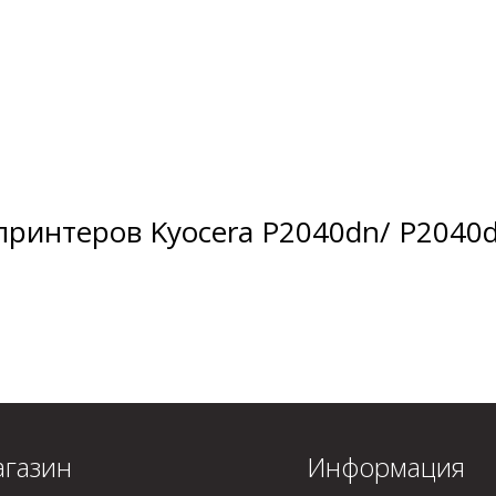
ринтеров Kyocera P2040dn/ P2040dw
газин
Информация