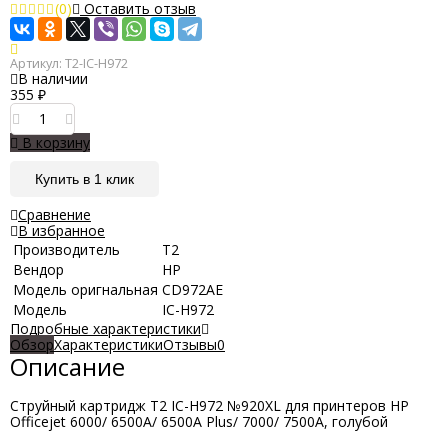
(0)
Оставить отзыв
Артикул:
T2-IC-H972
В наличии
355
₽
В корзину
Купить в 1 клик
Сравнение
В избранное
Производитель
Т2
Вендор
HP
Модель оригнальная
CD972AE
Модель
IC-H972
Подробные характеристики
Обзор
Характеристики
Отзывы
0
Описание
Струйный картридж T2 IC-H972 №920XL для принтеров HP
Officejet 6000/ 6500A/ 6500A Plus/ 7000/ 7500A, голубой