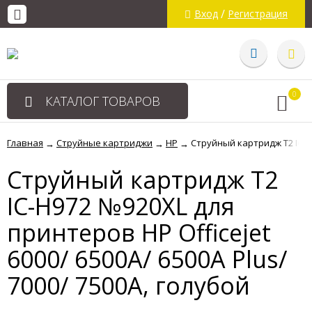
/
Вход
Регистрация
0
КАТАЛОГ ТОВАРОВ
Главная
Струйные картриджи
HP
Струйный картридж T2 IC-H9
→
→
→
Струйный картридж T2
IC-H972 №920XL для
принтеров HP Officejet
6000/ 6500A/ 6500A Plus/
7000/ 7500A, голубой