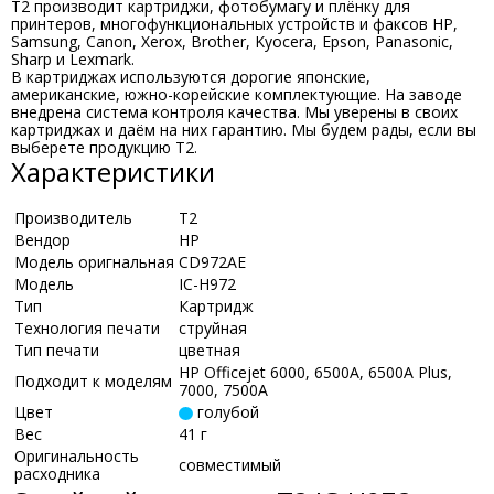
T2 производит картриджи, фотобумагу и плёнку для
принтеров, многофункциональных устройств и факсов HP,
Samsung, Canon, Xerox, Brother, Kyocera, Epson, Panasonic,
Sharp и Lexmark.
В картриджах используются дорогие японские,
американские, южно-корейские комплектующие. На заводе
внедрена система контроля качества. Мы уверены в своих
картриджах и даём на них гарантию. Мы будем рады, если вы
выберете продукцию Т2.
Характеристики
Производитель
Т2
Вендор
HP
Модель оригнальная
CD972AE
Модель
IC-H972
Тип
Картридж
Технология печати
струйная
Тип печати
цветная
HP Officejet 6000, 6500A, 6500A Plus,
Подходит к моделям
7000, 7500A
Цвет
голубой
Вес
41 г
Оригинальность
совместимый
расходника