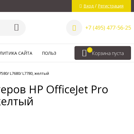
/
Вход
Регистрация
+7 (495) 477-56-25
0
Корзина пуста
ЛИТИКА САЙТА
ПОЛЬЗОВАТЕЛЬСКОЕ СОГЛАШЕНИЕ
ВА
7580/ L7680/ L7780, желтый
ров HP OfficeJet Pro
 желтый