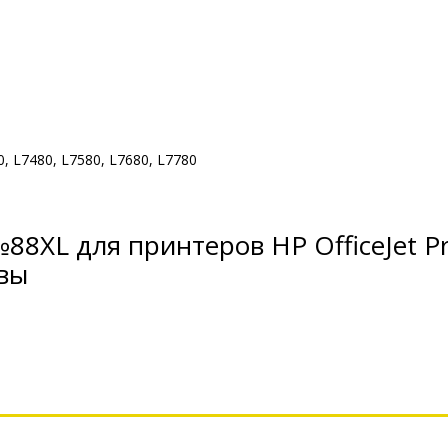
600, L7480, L7580, L7680, L7780
8XL для принтеров HP OfficeJet Pr
ывы