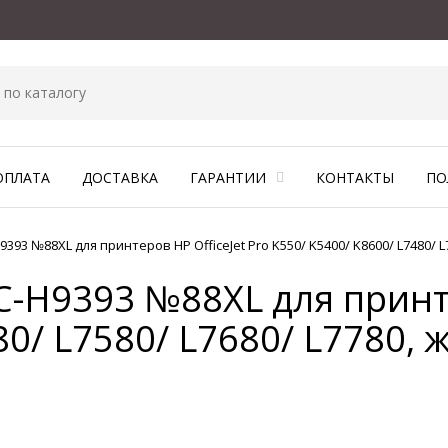
ОПЛАТА
ДОСТАВКА
ГАРАНТИИ
КОНТАКТЫ
ПО
393 №88XL для принтеров HP OfficeJet Pro K550/ K5400/ K8600/ L7480/ L
-H9393 №88XL для принте
80/ L7580/ L7680/ L7780,