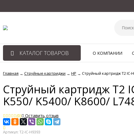
КАТАЛОГ ТОВАРОВ
О КОМПАНИИ
Главная
Струйные картриджи
HP
Струйный картридж T2 IC-H9
→
→
→
Струйный картридж T2 IC
K550/ K5400/ K8600/ L74
(0)
Оставить отзыв
Артикул:
T2-IC-H9393