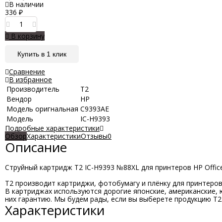
В наличии
336
₽
В корзину
Купить в 1 клик
Сравнение
В избранное
Производитель
Т2
Вендор
HP
Модель оригнальная
C9393AE
Модель
IC-H9393
Подробные характеристики
Обзор
Характеристики
Отзывы
0
Описание
Струйный картридж T2 IC-H9393 №88XL для принтеров HP OfficeJ
T2 производит картриджи, фотобумагу и плёнку для принтеров, 
В картриджах используются дорогие японские, американские, 
них гарантию. Мы будем рады, если вы выберете продукцию Т2
Характеристики