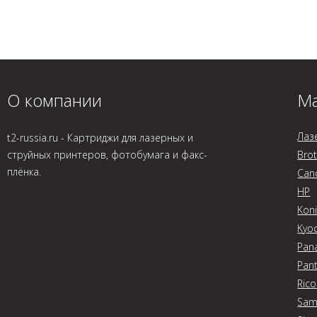
О компании
Ма
Лаз
t2-russia.ru - Картриджи для лазерных и
струйных принтеров, фотобумага и факс-
Bro
плёнка.
Can
HP
Koni
Kyo
Pan
Pan
Ric
Sam