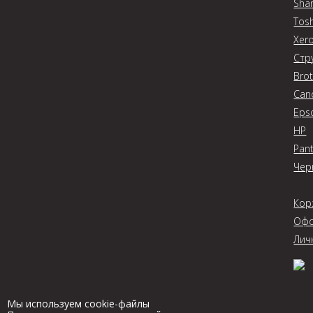
Sha
Tos
Xer
Стр
Bro
Can
Eps
HP
Pan
Чер
Кор
Офо
Лич
Мы используем cookie-файлы