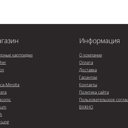
газин
Информация
ерные картриджи
О компании
ther
Оплата
on
Доставка
Гарантии
ca-Minolta
Контакты
cera
Политика сайта
asonic
Пользовательское согла
tum
ВАЖНО
oh
sung