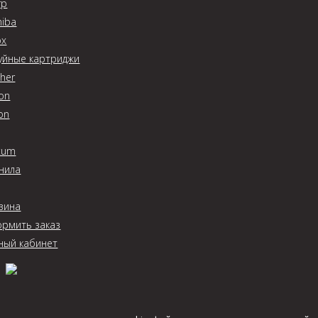
rp
hiba
ox
уйные картриджи
ther
on
on
tum
нила
зина
рмить заказ
ный кабинет