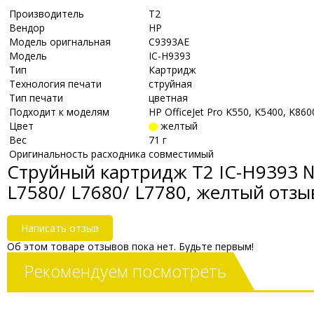
Производитель
Т2
Вендор
HP
Модель оригнальная
C9393AE
Модель
IC-H9393
Тип
Картридж
Технология печати
струйная
Тип печати
цветная
Подходит к моделям
HP OfficeJet Pro K550, K5400, K8
Цвет
желтый
Вес
71 г
Оригинальность расходника
совместимый
Струйный картридж T2 IC-H9393 №8
L7580/ L7680/ L7780, желтый отз
Написать отзыв
Об этом товаре отзывов пока нет. Будьте первым!
Рекомендуем посмотреть