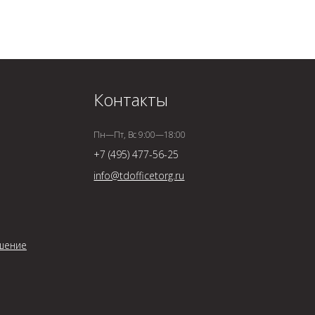
Контакты
Пн—Пт, Вс 9:00—18:00
+7 (495) 477-56-25
info@tdofficetorg.ru
шение