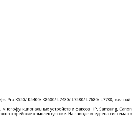
et Pro K550/ K5400/ K8600/ L7480/ L7580/ L7680/ L7780, желтый
многофункциональных устройств и факсов HP, Samsung, Canon, Xer
южно-корейские комплектующие. На заводе внедрена система ко
.