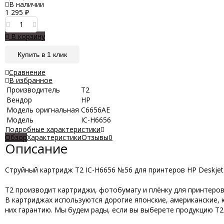
В наличии
1 295
₽
В корзину
Купить в 1 клик
Сравнение
В избранное
Производитель
Т2
Вендор
HP
Модель оригнальная
C6656AE
Модель
IC-H6656
Подробные характеристики
Обзор
Характеристики
Отзывы
0
Описание
Струйный картридж T2 IC-H6656 №56 для принтеров HP Deskjet 4
T2 производит картриджи, фотобумагу и плёнку для принтеров, 
В картриджах используются дорогие японские, американские, 
них гарантию. Мы будем рады, если вы выберете продукцию Т2