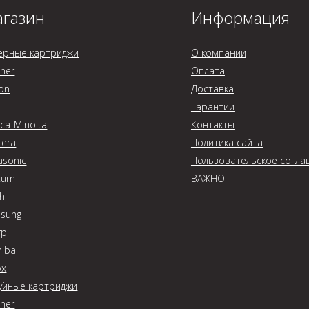
газин
Информация
ерные картриджи
О компании
ther
Оплата
on
Доставка
Гарантии
ca-Minolta
Контакты
cera
Политика сайта
asonic
Пользовательское согла
tum
ВАЖНО
oh
sung
rp
hiba
ox
уйные картриджи
ther