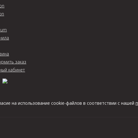
on
on
tum
нила
зина
рмить заказ
ный кабинет
ласие на использование cookie-файлов в соответствии с нашей
п