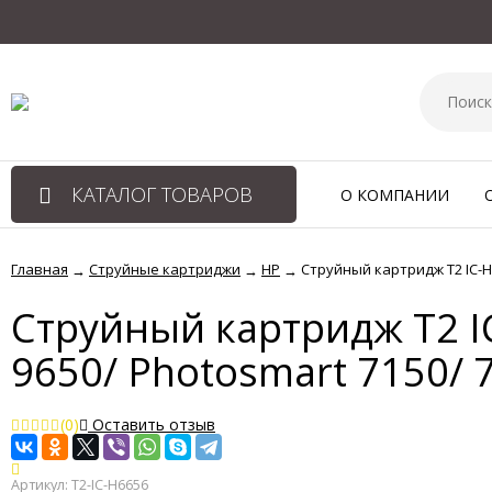
КАТАЛОГ ТОВАРОВ
О КОМПАНИИ
Главная
Струйные картриджи
HP
Струйный картридж T2 IC-H6
→
→
→
Струйный картридж T2 I
9650/ Photosmart 7150/ 7
(0)
Оставить отзыв
Артикул:
T2-IC-H6656