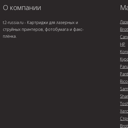
О компании
Ма
Лаз
t2-russia.ru - Картриджи для лазерных и
струйных принтеров, фотобумага и факс-
Bro
плёнка.
Can
HP
Koni
Kyo
Pan
Pan
Ric
Sam
Sha
Tos
Xer
Стр
Bro