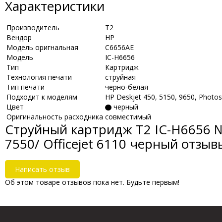
Характеристики
Производитель
Т2
Вендор
HP
Модель оригнальная
C6656AE
Модель
IC-H6656
Тип
Картридж
Технология печати
струйная
Тип печати
черно-белая
Подходит к моделям
HP Deskjet 450, 5150, 9650, Photo
Цвет
черный
Оригинальность расходника
совместимый
Струйный картридж T2 IC-H6656 №5
7550/ Officejet 6110 черный отзыв
Написать отзыв
Об этом товаре отзывов пока нет. Будьте первым!