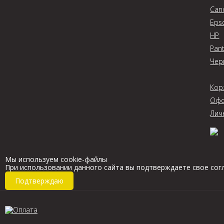
Can
Eps
HP
Pan
Чер
Кор
Офо
Лич
Мы используем cookie-файлы
При использовании данного сайта вы подтверждаете свое сог
Подтверждаю