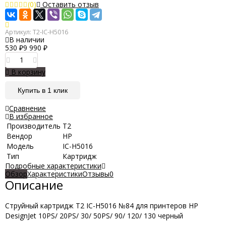
(0)
Оставить отзыв
Артикул:
T2-IC-H5016
В наличии
530
₽
9 990
₽
В корзину
Купить в 1 клик
Сравнение
В избранное
Производитель
Т2
Вендор
HP
Модель
IC-H5016
Тип
Картридж
Подробные характеристики
Обзор
Характеристики
Отзывы
0
Описание
Струйный картридж T2 IC-H5016 №84 для принтеров HP
DesignJet 10PS/ 20PS/ 30/ 50PS/ 90/ 120/ 130 черный