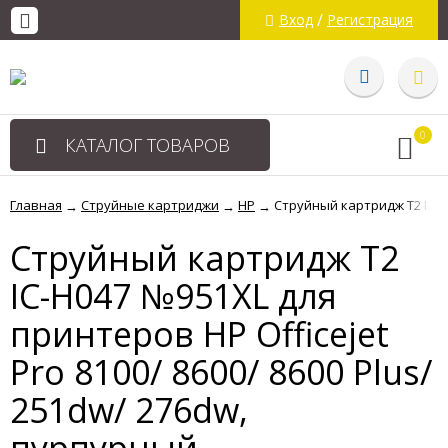
/
Вход
Регистрация
0
КАТАЛОГ ТОВАРОВ
Главная
Струйные картриджи
HP
Струйный картридж T2 IC-H0
→
→
→
Струйный картридж T2
IC-H047 №951XL для
принтеров HP Officejet
Pro 8100/ 8600/ 8600 Plus/
251dw/ 276dw,