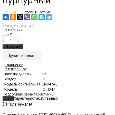
пурпурный
(0)
Оставить отзыв
Артикул:
T2-IC-H047
В наличии
655
₽
В корзину
Купить в 1 клик
Сравнение
В избранное
Производитель
Т2
Вендор
HP
Модель оригнальная
CN047AE
Модель
IC-H047
Подробные характеристики
Обзор
Характеристики
Отзывы
0
Описание
Струйный картридж T2 IC-H047 №951XL для принтеров HP