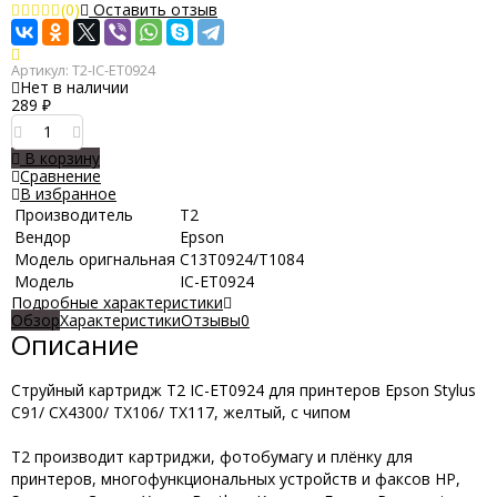
(0)
Оставить отзыв
Артикул:
T2-IC-ET0924
Нет в наличии
289
₽
В корзину
Сравнение
В избранное
Производитель
Т2
Вендор
Epson
Модель оригнальная
C13T0924/T1084
Модель
IC-ET0924
Подробные характеристики
Обзор
Характеристики
Отзывы
0
Описание
Струйный картридж T2 IC-ET0924 для принтеров Epson Stylus
C91/ CX4300/ TX106/ TX117, желтый, с чипом
T2 производит картриджи, фотобумагу и плёнку для
принтеров, многофункциональных устройств и факсов HP,