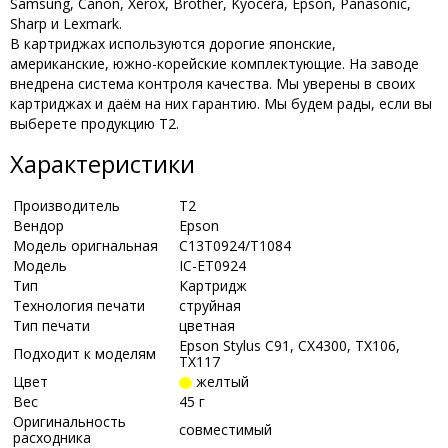
Samsung, Canon, Xerox, Brother, Kyocera, Epson, Panasonic,
Sharp и Lexmark.
В картриджах используются дорогие японские,
американские, южно-корейские комплектующие. На заводе
внедрена система контроля качества. Мы уверены в своих
картриджах и даём на них гарантию. Мы будем рады, если вы
выберете продукцию Т2.
Характеристики
Производитель
Т2
Вендор
Epson
Модель оригнальная
C13T0924/T1084
Модель
IC-ET0924
Тип
Картридж
Технология печати
струйная
Тип печати
цветная
Epson Stylus C91, CX4300, TX106,
Подходит к моделям
TX117
Цвет
желтый
Вес
45 г
Оригинальность
совместимый
расходника