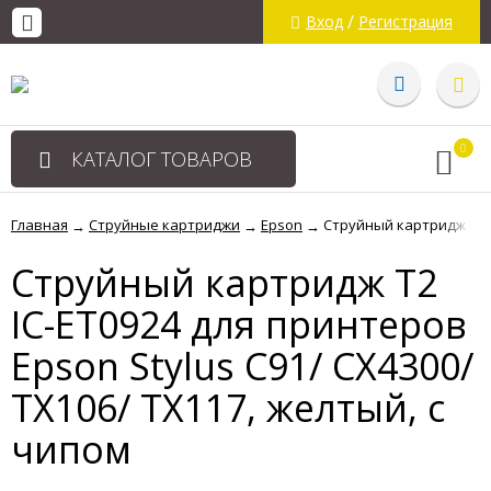
/
Вход
Регистрация
0
КАТАЛОГ ТОВАРОВ
Главная
Струйные картриджи
Epson
Струйный картридж T2 IC
→
→
→
Струйный картридж T2
IC-ET0924 для принтеров
Epson Stylus C91/ CX4300/
TX106/ TX117, желтый, с
чипом