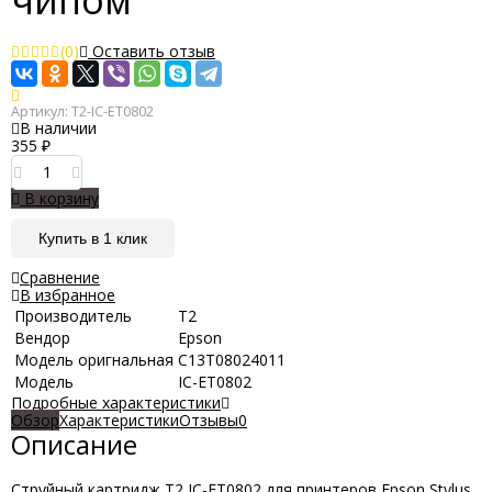
чипом
(0)
Оставить отзыв
Артикул:
T2-IC-ET0802
В наличии
355
₽
В корзину
Купить в 1 клик
Сравнение
В избранное
Производитель
Т2
Вендор
Epson
Модель оригнальная
C13T08024011
Модель
IC-ET0802
Подробные характеристики
Обзор
Характеристики
Отзывы
0
Описание
Струйный картридж T2 IC-ET0802 для принтеров Epson Stylus