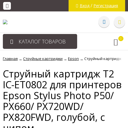
/
Вход
Регистрация
0
КАТАЛОГ ТОВАРОВ
Главная
Струйные картриджи
Epson
Струйный картридж T2 I
→
→
→
Струйный картридж T2
IC-ET0802 для принтеров
Epson Stylus Photo P50/
PX660/ PX720WD/
PX820FWD, голубой, с