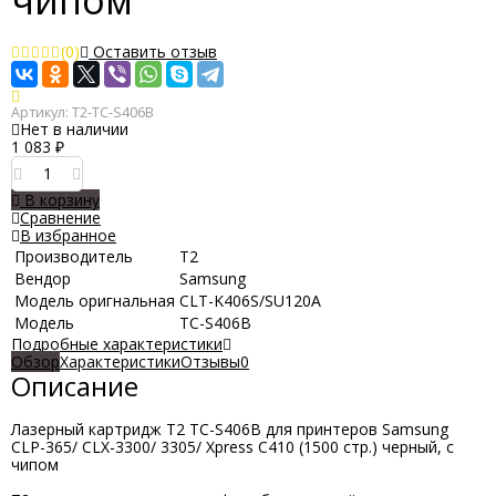
чипом
(0)
Оставить отзыв
Артикул:
T2-TC-S406B
Нет в наличии
1 083
₽
В корзину
Сравнение
В избранное
Производитель
Т2
Вендор
Samsung
Модель оригнальная
CLT-K406S/SU120A
Модель
TC-S406B
Подробные характеристики
Обзор
Характеристики
Отзывы
0
Описание
Лазерный картридж T2 TC-S406B для принтеров Samsung
CLP-365/ CLX-3300/ 3305/ Xpress C410 (1500 стр.) черный, с
чипом