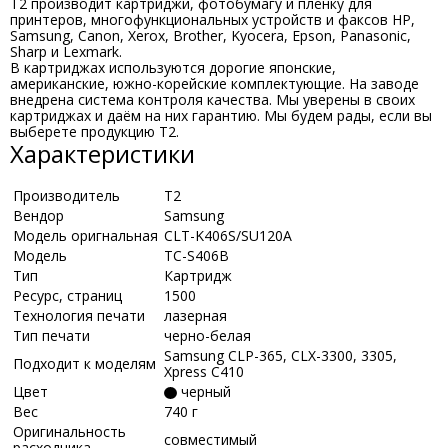
T2 производит картриджи, фотобумагу и плёнку для
принтеров, многофункциональных устройств и факсов HP,
Samsung, Canon, Xerox, Brother, Kyocera, Epson, Panasonic,
Sharp и Lexmark.
В картриджах используются дорогие японские,
американские, южно-корейские комплектующие. На заводе
внедрена система контроля качества. Мы уверены в своих
картриджах и даём на них гарантию. Мы будем рады, если вы
выберете продукцию Т2.
Характеристики
Производитель
Т2
Вендор
Samsung
Модель оригнальная
CLT-K406S/SU120A
Модель
TC-S406B
Тип
Картридж
Ресурс, страниц
1500
Технология печати
лазерная
Тип печати
черно-белая
Samsung CLP-365, CLX-3300, 3305,
Подходит к моделям
Xpress C410
Цвет
черный
Вес
740 г
Оригинальность
совместимый
расходника