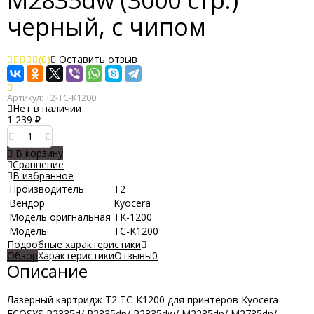
M2835dw (3000 стр.)
черный, с чипом
(0)
Оставить отзыв
Артикул:
T2-TC-K1200
Нет в наличии
1 239
₽
В корзину
Сравнение
В избранное
Производитель
Т2
Вендор
Kyocera
Модель оригнальная
TK-1200
Модель
TC-K1200
Подробные характеристики
Обзор
Характеристики
Отзывы
0
Описание
Лазерный картридж T2 TC-K1200 для принтеров Kyocera
ECOSYS P2335d/ P2335dn/ P2335dw/ M2235dn/ M2735dn/