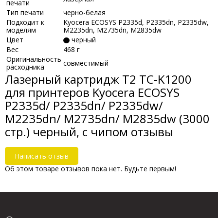
печати
Тип печати
черно-белая
Подходит к
Kyocera ECOSYS P2335d, P2335dn, P2335dw,
моделям
M2235dn, M2735dn, M2835dw
Цвет
черный
Вес
468 г
Оригинальность
совместимый
расходника
Лазерный картридж T2 TC-K1200
для принтеров Kyocera ECOSYS
P2335d/ P2335dn/ P2335dw/
M2235dn/ M2735dn/ M2835dw (3000
стр.) черный, с чипом отзывы
Написать отзыв
Об этом товаре отзывов пока нет. Будьте первым!